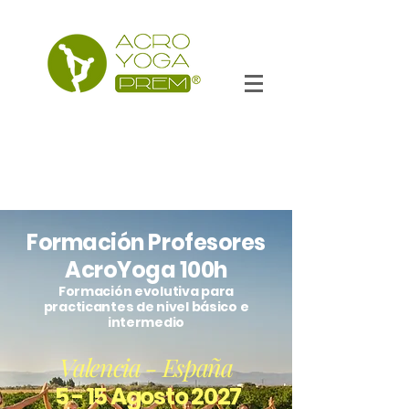
Formación Profesores
AcroYoga 100h
Formación evolutiva para
practicantes de nivel básico e
intermedio
Valencia - España
5 - 15 Agosto 2027