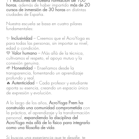
1
1 ediciones de nuestra Formación de 100
horas
, además de haber impartido
más de 20
cursos de inmersión de 30 horas
en distintas
ciudades de España.
Nuestra escuela se basa en cuatro pilares
fundamentales:
✨
Inclusividad
– Creemos que el AcroYoga es
para todas las personas, sin importar su nivel,
edad o condición.
💛
Valor humano
– Más allá de la técnica,
cultivamos el respeto, el apoyo mutuo y la
conexión genuina.
🌱
Honestidad
– Enseñamos desde la
transparencia, fomentando un aprendizaje
profundo y real.
🔥
Autenticidad
– Cada profesor y estudiante
aporta su esencia, creando un espacio único
de expresión y evolución.
A lo largo de los años,
AcroYoga Prem ha
construido una comunidad comprometida
con
la práctica, el aprendizaje y la transformación
personal,
expandiendo la disciplina del
AcroYoga más allá de lo físico para integrarlo
como una filosofía de vida
.
Si buscas una experiencia que te desafíe, te