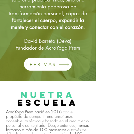
herramienta poderosa de
transformación personal, capaz de
fortalecer el cuerpo, expandir la
mente y conectar con el corazón
.
David Barreto (Deva)
Fundador de AcroYoga Prem
LEER MÁS
nUETRA
EsCUELA
AcroYoga Prem nació en 2016
con el
propósito de compartir una enseñanza
accesible, auténtica y basada en el crecimiento
personal y comunitario. Desde entonces,
hemos
formado a más de 100 profesores
a través de