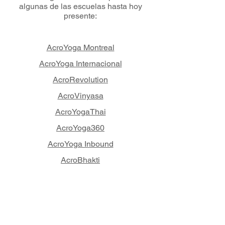
algunas de las escuelas hasta hoy
presente:
AcroYoga Montreal
AcroYoga Internacional
AcroRevolution
AcroVinyasa
AcroYogaThai
AcroYoga360
AcroYoga Inbound
AcroBhakti
AcroYogaPrem
"WHEN 💚 PLAY"