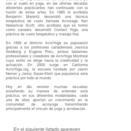
con el vuelo en yoga, en las últimas décadas
diferentes practicantes han continuado con la
fusión de estas artes. En 1985 el acróbata
Benjamín Marantz desarrolló una técnica
terapéutica de vuelo llamada Acrosage. Ken
Nateshvar Scott, otro acróbata que se formó
como sanador, desarrolló Contact Yoga, una
práctica de vuelo terapéutico y masaje thai.
En 1999 el término AcroYoga se popularizó
gracias a los profesores canadienses Jessica
Goldberg y Eugene Poku, ambos bailarines
profesionales y creadores de AcroYoga Montreal
cuyo estilo se dirige hacia la creatividad y la
actuación. En 2005 surge en California
AcroYoga.org, la escuela fundada por Jason
Nemer y Jenny Sauer-Klein que populariza esta
práctica por todo el mundo.
Hoy en día existen muchas escuelas
enseñando su manera de entender esta
práctica, en sus diferentes modalidades, cada
una de ellas aportan un crecimiento en la
comunidad de acroyoga transmitiendo
principalmente el vínculo de yoga y acrobacias.
En el siguiente listado aparecen